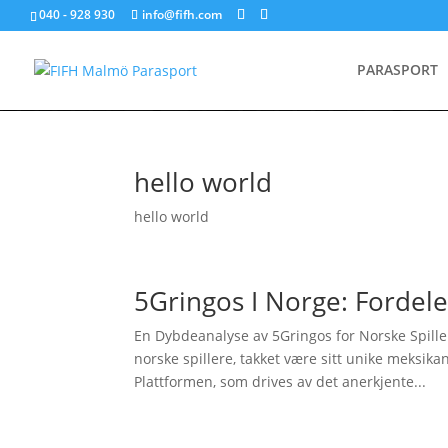
040 - 928 930
info@fifh.com
PARASPORT
hello world
hello world
5Gringos I Norge: Fordel
En Dybdeanalyse av 5Gringos for Norske Spillere
norske spillere, takket være sitt unike meksika
Plattformen, som drives av det anerkjente...