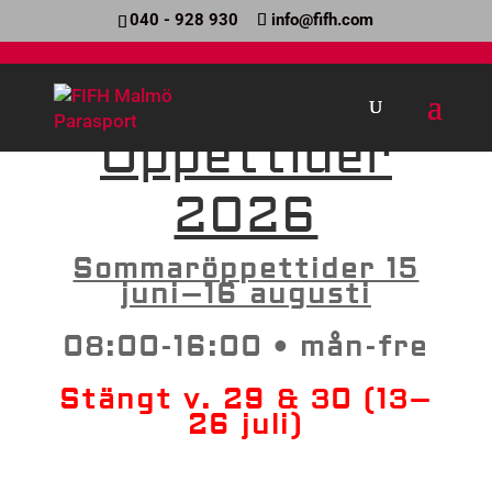
040 - 928 930
info@fifh.com
Öppettider
2026
Sommaröppettider 15
juni–16 augusti
08:00-16:00 • mån-fre
Stängt v. 29 & 30 (13–
26 juli)