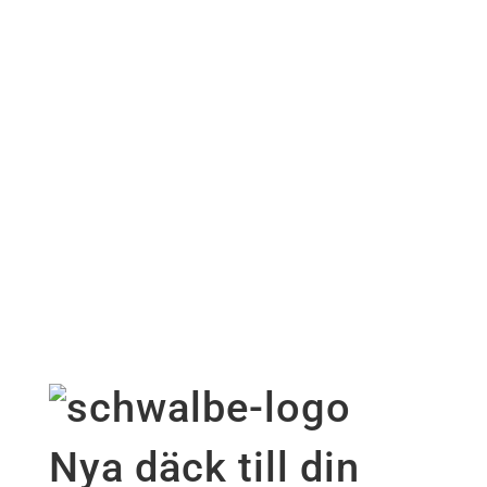
Marathon Plus
Allrounddäck för körning ute & inomhus.
Marathon har blivit det absoluta
riktmärket för punkteringsresistenta
pneumatiska däck till rullstolar.
Smart
Guard-skyddsbältet är delvis tillverkat av
återvunnet naturgummi.
Nya däck till din